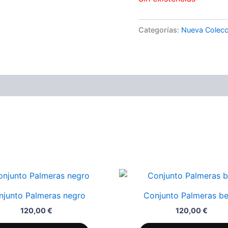
Categorías:
Nueva Colecc
Este
producto
njunto Palmeras negro
Conjunto Palmeras be
tiene
120,00
€
120,00
€
múltiples