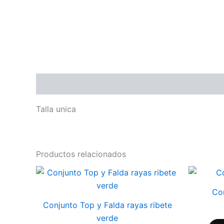
Descripción
Talla unica
Productos relacionados
Este
producto
Co
tiene
Conjunto Top y Falda rayas ribete
múltiples
verde