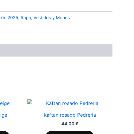
ión 2025
,
Ropa
,
Vestidos y Monos
Este
producto
ige
Kaftan rosado Pedreria
tiene
44,00
€
múltiples