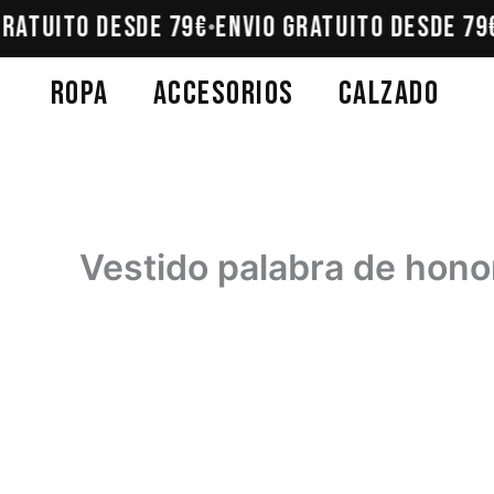
Ir
RATUITO DESDE 79€
ENVÍO GRATUITO DESDE 79€
•
al
contenido
Ropa
Accesorios
Calzado
Vestido palabra de hon