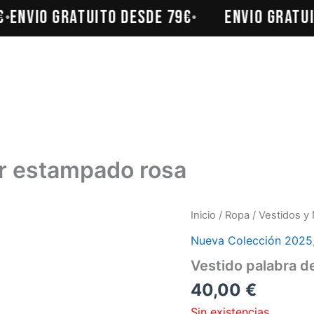
ENVÍO GRATUITO DESDE 79€
ENVÍO GRATUI
•
•
or estampado rosa
Inicio
/
Ropa
/
Vestidos y
Nueva Colección 2025
Vestido palabra d
40,00
€
Sin existencias