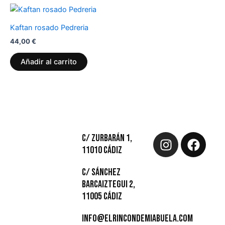
elegir
ele
en
en
Kaftan rosado Pedreria
la
la
página
pá
44,00
€
de
de
Añadir al carrito
producto
pr
Instagram
Face
C/ Zurbarán 1,
11010 Cádiz
C/ Sánchez
Barcaiztegui 2,
11005 cádiz
info@elrincondemiabuela.com