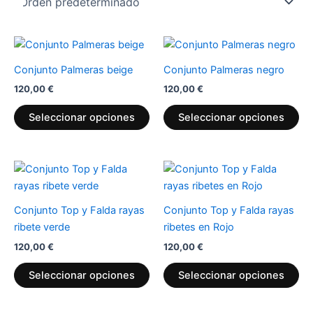
Este
Es
producto
pr
Conjunto Palmeras beige
Conjunto Palmeras negro
tiene
tie
120,00
€
120,00
€
múltiples
múl
variantes.
var
Seleccionar opciones
Seleccionar opciones
Las
La
opciones
op
se
se
Este
Es
pueden
pu
producto
pr
elegir
ele
tiene
tie
Conjunto Top y Falda rayas
Conjunto Top y Falda rayas
en
en
múltiples
múl
ribete verde
ribetes en Rojo
la
la
variantes.
var
página
pá
120,00
€
120,00
€
Las
La
de
de
opciones
op
Seleccionar opciones
Seleccionar opciones
producto
pr
se
se
pueden
pu