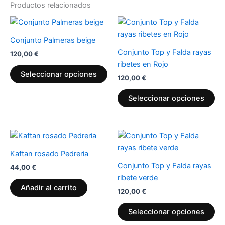
Productos relacionados
Este
Es
producto
pr
Conjunto Palmeras beige
tiene
tie
Conjunto Top y Falda rayas
120,00
€
múltiples
múl
ribetes en Rojo
variantes.
var
Seleccionar opciones
120,00
€
Las
La
opciones
op
Seleccionar opciones
se
se
pueden
pu
elegir
ele
Es
en
en
pr
Kaftan rosado Pedreria
la
la
tie
Conjunto Top y Falda rayas
página
pá
44,00
€
múl
ribete verde
de
de
var
Añadir al carrito
producto
pr
120,00
€
La
op
Seleccionar opciones
se