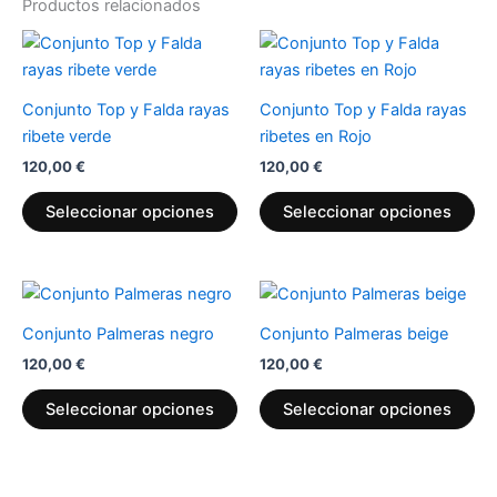
Productos relacionados
Este
Es
producto
pr
tiene
tie
Conjunto Top y Falda rayas
Conjunto Top y Falda rayas
múltiples
múl
ribete verde
ribetes en Rojo
variantes.
var
120,00
€
120,00
€
Las
La
opciones
op
Seleccionar opciones
Seleccionar opciones
se
se
pueden
pu
elegir
ele
Este
Es
en
en
producto
pr
Conjunto Palmeras negro
Conjunto Palmeras beige
la
la
tiene
tie
página
pá
120,00
€
120,00
€
múltiples
múl
de
de
variantes.
var
Seleccionar opciones
Seleccionar opciones
producto
pr
Las
La
opciones
op
se
se