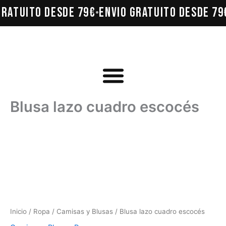
Ir
GRATUITO DESDE 79€
ENVÍO GRATUITO DESDE 79
•
al
contenido
Blusa lazo cuadro escocés
Inicio
/
Ropa
/
Camisas y Blusas
/ Blusa lazo cuadro escocés