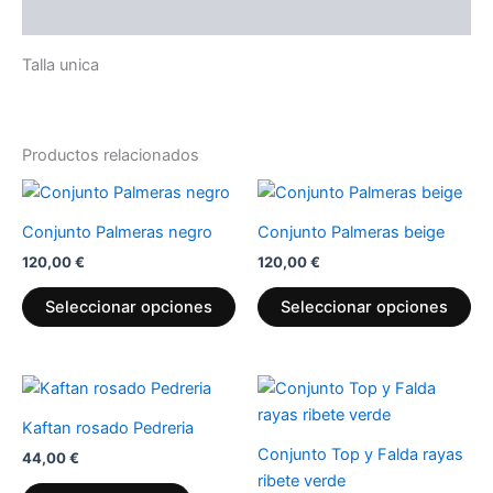
Descripción
Talla unica
Productos relacionados
Este
Es
producto
pr
Conjunto Palmeras negro
Conjunto Palmeras beige
tiene
tie
120,00
€
120,00
€
múltiples
múl
variantes.
var
Seleccionar opciones
Seleccionar opciones
Las
La
opciones
op
se
se
Es
pueden
pu
pr
Kaftan rosado Pedreria
elegir
ele
tie
Conjunto Top y Falda rayas
en
en
44,00
€
múl
ribete verde
la
la