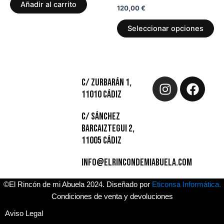
var
Añadir al carrito
página
pá
120,00
€
La
de
de
op
Seleccionar opciones
producto
pr
se
pu
ele
en
Instagram
Face
C/ Zurbarán 1,
la
11010 Cádiz
pá
de
C/ Sánchez
pr
Barcaiztegui 2,
11005 cádiz
info@elrincondemiabuela.com
©El Rincón de mi Abuela 2024. Diseñado por
Eticonsa Informática.
Condiciones de venta y devoluciones
Aviso Legal